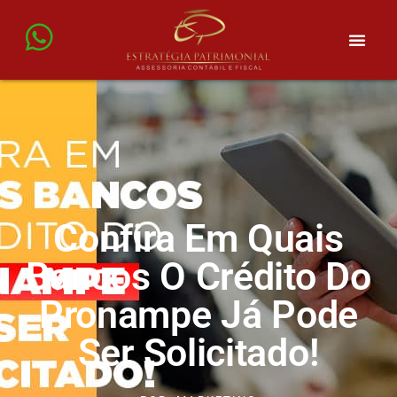
Confira Em Quais
Bancos O Crédito Do
Pronampe Já Pode
Ser Solicitado!