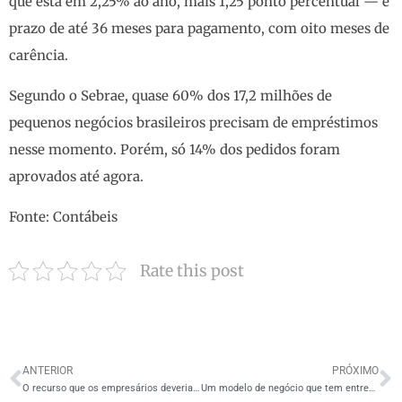
que está em 2,25% ao ano, mais 1,25 ponto percentual — e
prazo de até 36 meses para pagamento, com oito meses de
carência.
Segundo o Sebrae, quase 60% dos 17,2 milhões de
pequenos negócios brasileiros precisam de empréstimos
nesse momento. Porém, só 14% dos pedidos foram
aprovados até agora.
Fonte:
Contábeis
Rate this post
ANTERIOR
PRÓXIMO
O recurso que os empresários deveriam usar na pior das hipóteses
Um modelo de negócio que tem entregado cada vez mais facilidade e rentabilidade…