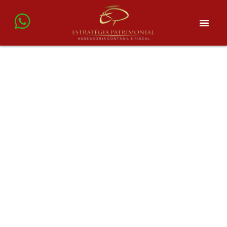
Conheça Agora A
Nova Lei Que Pode
Evitar A Falência Da
Sua Empresa Durante
A Pandemia