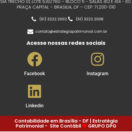
SIA TRECHO 01, LOTE 630/780 – BLOCO 5 - SALAS 413 E 414 - ED.
PRAÇA CAPITAL – BRASILIA, DF – CEP: 71.200-010
(61) 3222.2002
(61) 3222.2008
contato@estrategiapatrimonial.com.br
Acesse nossas redes sociais
Facebook
Instagram
Linkedin
Contabilidade em Brasília - DF | Estratégia
Patrimonial - Site Contábil
GRUPO DPG