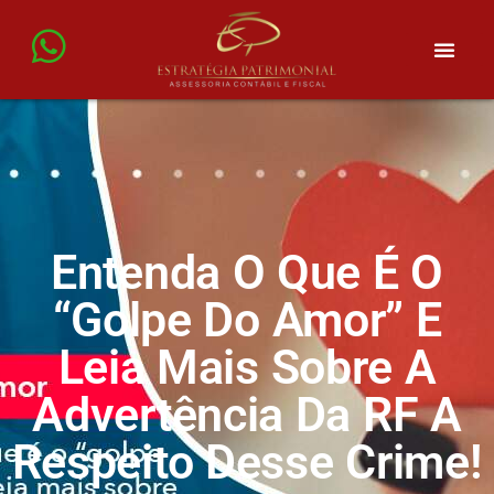
Entenda O Que É O
“golpe Do Amor” E
Leia Mais Sobre A
Advertência Da RF A
Respeito Desse Crime!