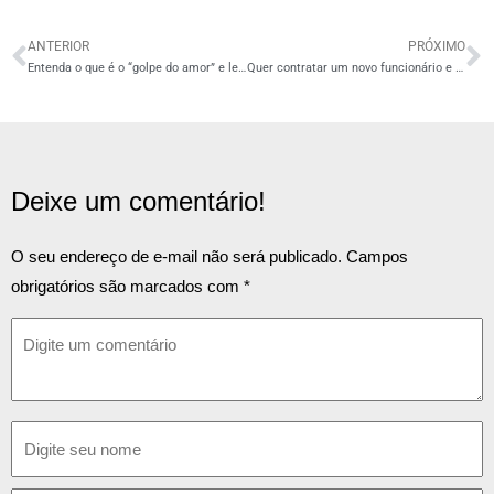
ANTERIOR
PRÓXIMO
Entenda o que é o “golpe do amor” e leia mais sobre a advertência da RF a respeito desse crime!
Quer contratar um novo funcionário e não sabe como proceder? Acesse o artigo e saiba o que é necessário!
Deixe um comentário!
O seu endereço de e-mail não será publicado.
Campos
obrigatórios são marcados com
*