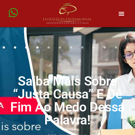
Saiba Mais Sobre
“Justa Causa” E Dê
Fim Ao Medo Dessa
Palavra!